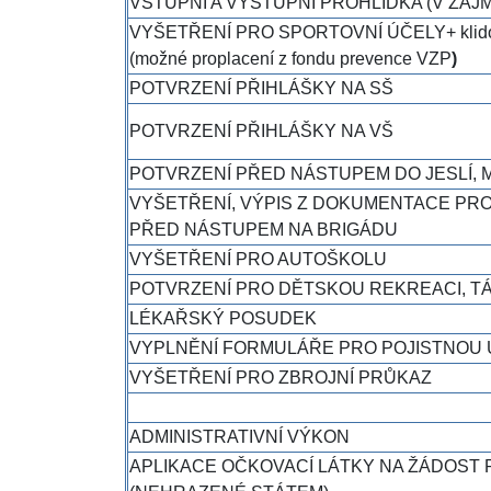
VSTUPNÍ A VÝSTUPNÍ PROHLÍDKA (V ZÁ
VYŠETŘENÍ PRO SPORTOVNÍ ÚČELY+ klid
(možné proplacení z fondu prevence VZP
)
POTVRZENÍ PŘIHLÁŠKY NA SŠ
POTVRZENÍ PŘIHLÁŠKY NA VŠ
POTVRZENÍ PŘED NÁSTUPEM DO JESLÍ,
VYŠETŘENÍ, VÝPIS Z DOKUMENTACE P
PŘED NÁSTUPEM NA BRIGÁDU
VYŠETŘENÍ PRO AUTOŠKOLU
POTVRZENÍ PRO DĚTSKOU REKREACI, T
LÉKAŘSKÝ POSUDEK
VYPLNĚNÍ FORMULÁŘE PRO POJISTNOU
VYŠETŘENÍ PRO ZBROJNÍ PRŮKAZ
ADMINISTRATIVNÍ VÝKON
APLIKACE OČKOVACÍ LÁTKY NA ŽÁDOST 