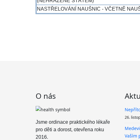
(NEHRAZENÉ STÁTEM)
NASTŘELOVÁNÍ NAUŠNIC - VČETNĚ NAU
O nás
Aktu
Nepřít
26. list
Jsme ordinace praktického lékaře
Medevio
pro děti a dorost, otevřena roku
Vaším 
2016.