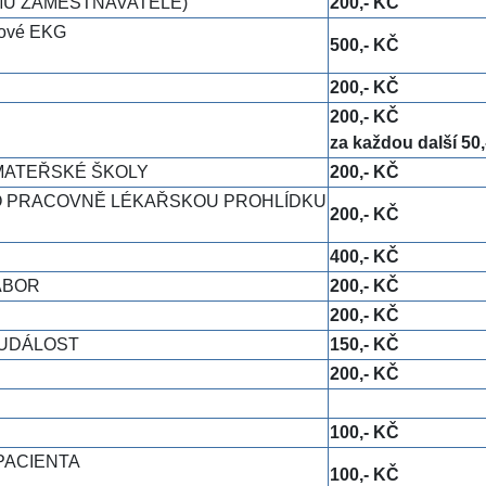
JMU ZAMĚSTNAVATELE)
200,- KČ
ové EKG
500,- KČ
200,- KČ
200,- KČ
za každou další 50
 MATEŘSKÉ ŠKOLY
200,- KČ
RO PRACOVNĚ LÉKAŘSKOU PROHLÍDKU
200,- KČ
400,- KČ
ÁBOR
200,- KČ
200,- KČ
 UDÁLOST
150,- KČ
200,- KČ
100,- KČ
PACIENTA
100,- KČ