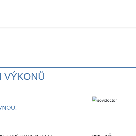
H VÝKONŮ
VNOU: