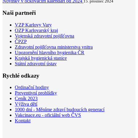
Novinky v očkovacím kalendáři od 2024
15. prosinec 2024
Naši partneři
VZP Karlovy Vary
OZP Karlovarský kraj
Vojenská zdravotní pojišťovna
ČPZP
Zdravotní pojišťovna ministerstva vnitra
Upozornění hlavního hygienika ČR
Krajská hygienická stanice
Státní zdravotní ústav
Rychlé odkazy
Ordinační hodiny
Preventivní prohlídky
Ceník 2023
Výživa dětí
1000 dní - Měníme zdraví budoucích generací
Vakcinace.eu - oficiální web ČVS
Kontakt