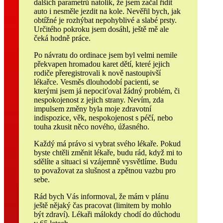
dalších parametrů natolik, že jsem začal řídit
auto i nesměle jezdit na kole. Nevěřil bych, jak
obtížné je rozhýbat nepohyblivé a slabé prsty.
Určitého pokroku jsem dosáhl, ještě mě ale
čeká hodně práce.
Po návratu do ordinace jsem byl velmi nemile
překvapen hromadou karet dětí, které jejich
rodiče přeregistrovali k nově nastoupivší
lékařce. Vesměs dlouhodobí pacienti, se
kterými jsem já nepociťoval žádný problém, či
nespokojenost z jejich strany. Nevím, zda
impulsem změny byla moje zdravotní
indispozice, věk, nespokojenost s péčí, nebo
touha zkusit něco nového, úžasného.
Každý má právo si vybrat svého lékaře. Pokud
byste chtěli změnit lékaře, budu rád, když mi to
sdělíte a situaci si vzájemně vysvětlíme. Budu
to považovat za slušnost a zpětnou vazbu pro
sebe.
Rád bych Vás informoval, že mám v plánu
ještě nějaký čas pracovat (limitem by mohlo
být zdraví). Lékaři málokdy chodí do důchodu