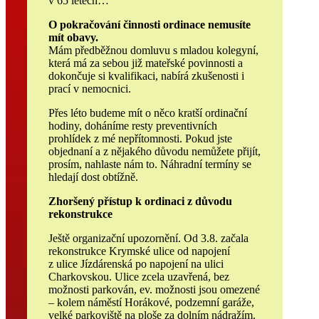
v 65 letech…
O pokračování činnosti ordinace nemusíte
mít obavy.
Mám předběžnou domluvu s mladou kolegyní,
která má za sebou již mateřské povinnosti a
dokončuje si kvalifikaci, nabírá zkušenosti i
prací v nemocnici.
Přes léto budeme mít o něco kratší ordinační
hodiny, doháníme resty preventivních
prohlídek z mé nepřítomnosti. Pokud jste
objednaní a z nějakého důvodu nemůžete přijít,
prosím, nahlaste nám to. Náhradní termíny se
hledají dost obtížně.
Zhoršený přístup k ordinaci z důvodu
rekonstrukce
Ještě organizační upozornění. Od 3.8. začala
rekonstrukce Krymské ulice od napojení
z ulice Jízdárenská po napojení na ulici
Charkovskou. Ulice zcela uzavřená, bez
možnosti parkován, ev. možnosti jsou omezené
– kolem náměstí Horákové, podzemní garáže,
velké parkoviště na ploše za dolním nádražím.